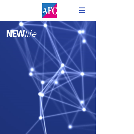
NEW
life