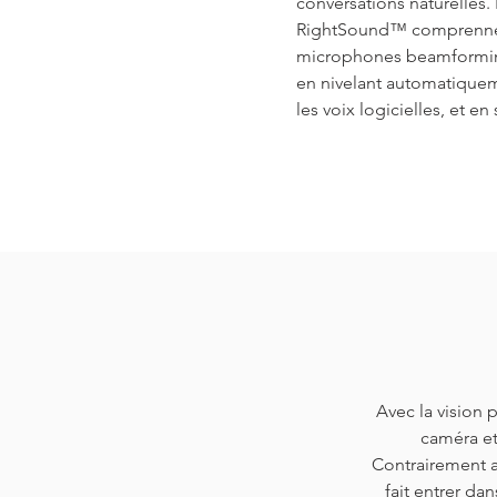
conversations naturelles.
RightSound™ comprenne
microphones beamforming
en nivelant automatiqueme
les voix logicielles, et en
Avec la vision
caméra et
Contrairement a
fait entrer da